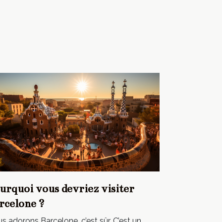
urquoi vous devriez visiter
rcelone ?
s adorons Barcelone, c’est sûr. C’est un