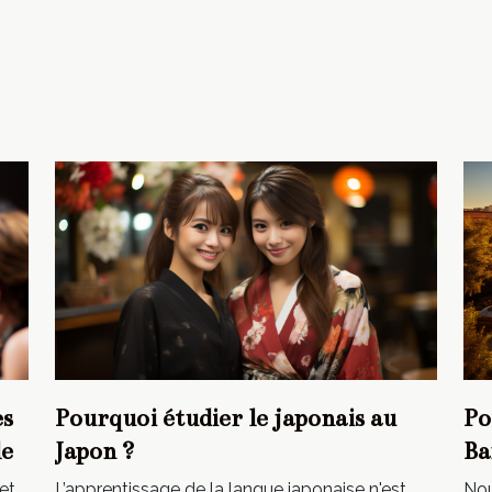
es
Pourquoi étudier le japonais au
Po
le
Japon ?
Ba
et
L’apprentissage de la langue japonaise n'est
Nou