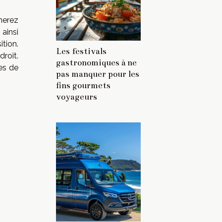
gnerez
ainsi
tion.
Les festivals
droit.
gastronomiques à ne
res de
pas manquer pour les
fins gourmets
voyageurs