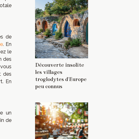
otale
es de
te
. En
vez le
n des
Découverte insolite
 vous
les villages
t des
troglodytes d'Europe
t. En
peu connus
re un
in de