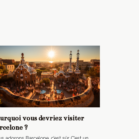
urquoi vous devriez visiter
rcelone ?
s adorons Barcelone, c’est sûr. C’est un