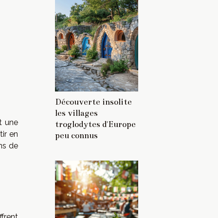
Découverte insolite
les villages
t une
troglodytes d'Europe
tir en
peu connus
ns de
frent