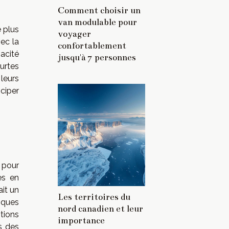
Comment choisir un
van modulable pour
 plus
voyager
vec la
confortablement
pacité
jusqu'à 7 personnes
urtes
leurs
ciper
 pour
es en
ait un
Les territoires du
iques
nord canadien et leur
itions
importance
s des