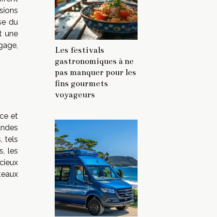
rsions
se du
t une
gage,
Les festivals
gastronomiques à ne
pas manquer pour les
fins gourmets
voyageurs
ce et
andes
 tels
s, les
cieux
teaux