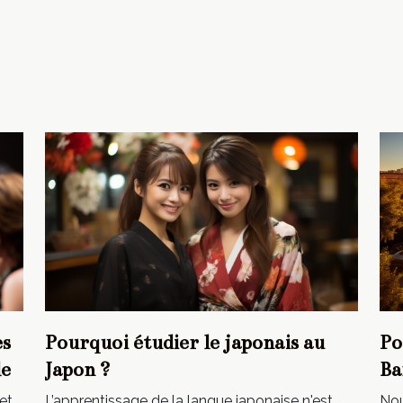
es
Pourquoi étudier le japonais au
Po
le
Japon ?
Ba
et
L’apprentissage de la langue japonaise n'est
Nou