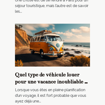
Une chose est de se rendre à Paris pour un
séjour touristique, mais l’autre est de savoir
les...
Quel type de véhicule louer
pour une vacance inoubliable en
été ?
Lorsque vous êtes en pleine planification
d’un voyage, il est fort probable que vous
ayez déjà une...