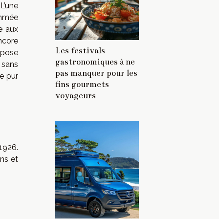
 L’une
ommée
e aux
encore
Les festivals
ispose
gastronomiques à ne
 sans
pas manquer pour les
e pur
fins gourmets
voyageurs
1926.
ns et