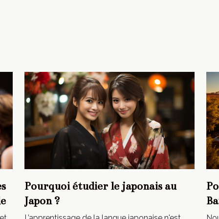
es
Pourquoi étudier le japonais au
Po
le
Japon ?
Ba
et
L’apprentissage de la langue japonaise n'est
Nou