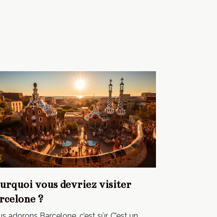
urquoi vous devriez visiter
rcelone ?
s adorons Barcelone, c’est sûr. C’est un