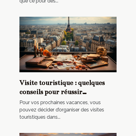
que ce pour des...
Visite touristique : quelques
conseils pour réussir
l’organisation
Pour vos prochaines vacances, vous
pouvez décider d’organiser des visites
touristiques dans...