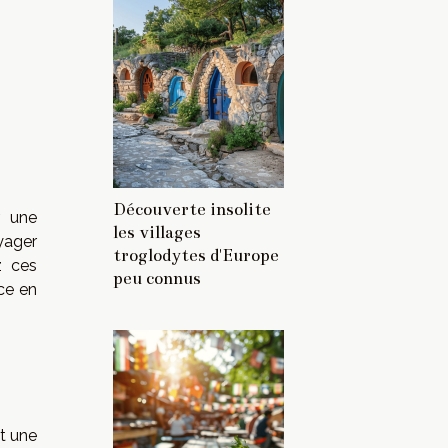
Découverte insolite
r une
les villages
yager
troglodytes d'Europe
z ces
peu connus
ce en
nt une