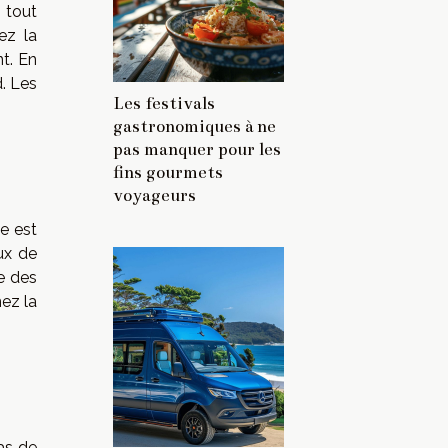
 tout
ez la
nt. En
d. Les
Les festivals
gastronomiques à ne
pas manquer pour les
fins gourmets
voyageurs
e est
ux de
e des
mez la
as de