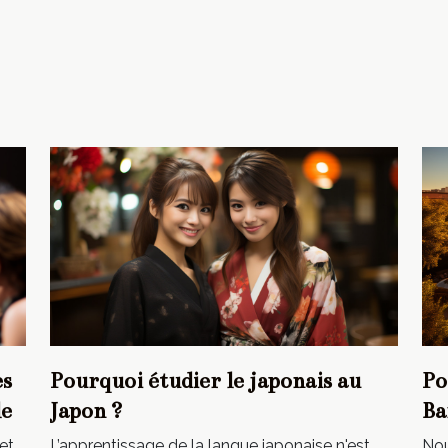
es
Pourquoi étudier le japonais au
Po
le
Japon ?
Ba
et
L’apprentissage de la langue japonaise n'est
Nou