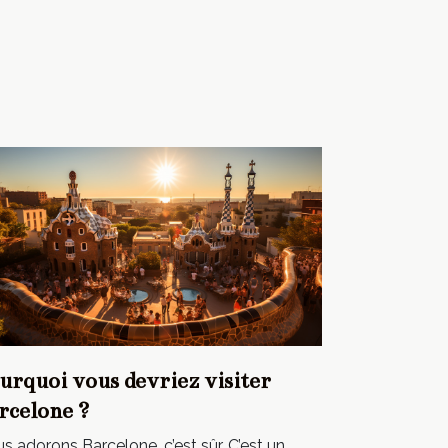
urquoi vous devriez visiter
rcelone ?
s adorons Barcelone, c’est sûr. C’est un